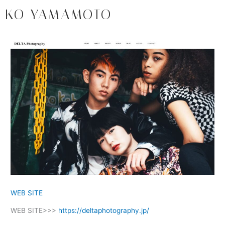
内
KO YAMAMOTO
容
を
ス
キ
ッ
プ
WEB SITE
WEB SITE>>>
https://deltaphotography.jp/