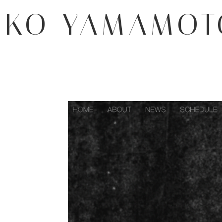
内
KO YAMAMOT
容
を
ス
キ
ッ
プ