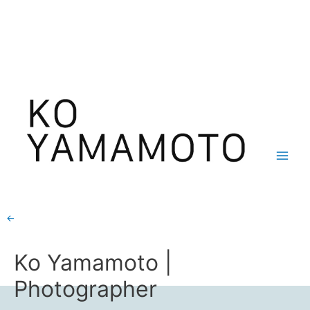
内
Main
容
By
ko yamamoto
/
2022年11月25日
Men
を
ス
キ
ッ
プ
←
前のメディア
Ko Yamamoto |
Photographer