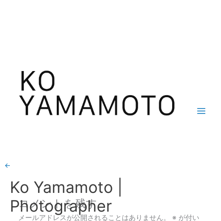
内
Main
mary-64
容
Men
を
コメントする
/ By
ko yamamoto
/
2021年1月21日
ス
キ
ッ
プ
←
前のメディア
Ko Yamamoto |
Photographer
コメントを残す
メールアドレスが公開されることはありません。
※
が付い