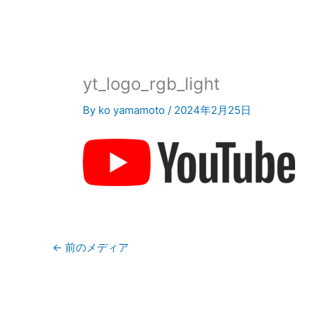
内
容
を
ス
キ
yt_logo_rgb_light
ッ
プ
By
ko yamamoto
/
2024年2月25日
←
前のメディア